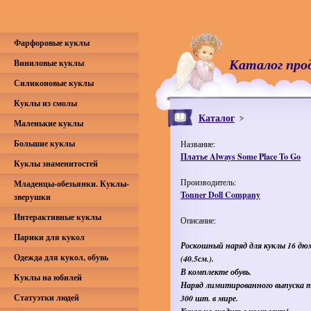
Фарфоровые куклы
Каталог про
Виниловые куклы
Силиконовые куклы
Куклы из смолы
Каталог
Маленькие куклы
Большие куклы
Название:
Платье Always Some Place To Go
Куклы знаменитостей
Производитель:
Младенцы-обезьянки. Куклы-
Tonner Doll Company
зверушки
Интерактивные куклы
Описание:
Парики для кукол
Роскошный наряд для куклы 16 дю
Одежда для кукол, обувь
(40.5см.).
В комплекте обувь.
Куклы на юбилей
Наряд лимитированного выпуска 
Статуэтки людей
300 шт. в мире.