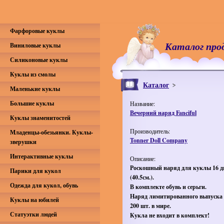
Фарфоровые куклы
Каталог про
Виниловые куклы
Силиконовые куклы
Куклы из смолы
Каталог
Маленькие куклы
Большие куклы
Название:
Вечерний наряд Fanciful
Куклы знаменитостей
Производитель:
Младенцы-обезьянки. Куклы-
Tonner Doll Company
зверушки
Интерактивные куклы
Описание:
Роскошный наряд для куклы 16 
Парики для кукол
(40.5см.).
Одежда для кукол, обувь
В комплекте обувь и серьги.
Наряд лимитированного выпуска
Куклы на юбилей
200 шт. в мире.
Статуэтки людей
Кукла не входит в комплект!