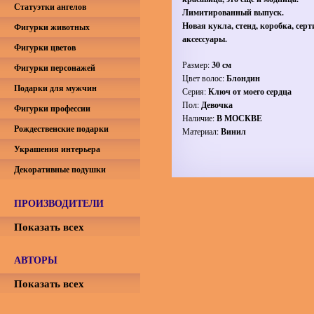
Статуэтки ангелов
Лимитированный выпуск.
Новая кукла, стенд, коробка, сер
Фигурки животных
аксессуары.
Фигурки цветов
Размер:
30 см
Фигурки персонажей
Цвет волос:
Блондин
Подарки для мужчин
Серия:
Ключ от моего сердца
Пол:
Девочка
Фигурки профессии
Наличие:
В МОСКВЕ
Рождественские подарки
Материал:
Винил
Украшения интерьера
Декоративные подушки
ПРОИЗВОДИТЕЛИ
Показать всех
АВТОРЫ
Показать всех