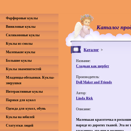
Фарфоровые куклы
Каталог про
Виниловые куклы
Силиконовые куклы
Куклы из смолы
Каталог
Маленькие куклы
Большие куклы
Название:
Сладкая как щербет
Куклы знаменитостей
Производитель:
Младенцы-обезьянки. Куклы-
Doll Maker and Friends
зверушки
Интерактивные куклы
Автор:
Linda Rick
Парики для кукол
Одежда для кукол, обувь
Описание:
Куклы на юбилей
Маленькая красоточка в роскош
наряде из дорогих тканей. Эта не 
Статуэтки людей
красавица, это еще и модница.