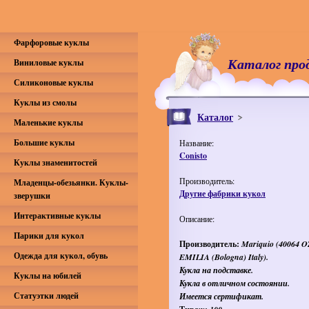
Фарфоровые куклы
Каталог про
Виниловые куклы
Силиконовые куклы
Куклы из смолы
Каталог
Маленькие куклы
Большие куклы
Название:
Conisto
Куклы знаменитостей
Производитель:
Младенцы-обезьянки. Куклы-
Другие фабрики кукол
зверушки
Интерактивные куклы
Описание:
Парики для кукол
Производитель:
Mariquio (40064
Одежда для кукол, обувь
EMILIA (Bologna) Italy)
.
Кукла на подставке.
Куклы на юбилей
Кукла в отличном состоянии.
Статуэтки людей
Имеется сертификат.