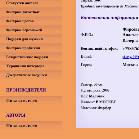
Тираж:
100
.
Статуэтки ангелов
Продает коллекционер из Москвы!
Фигурки животных
Контактная информация
Фигурки цветов
Фирсов
Фигурки персонажей
Анастас
Ф.И.О.:
Подарки для мужчин
Валерье
+798576
Фигурки профессии
Контактный телефон:
stasy.f@
E-mail:
Рождественские подарки
Москва
Город:
Украшения интерьера
Декоративные подушки
Размер:
30 см
ПРОИЗВОДИТЕЛИ
Год выпуска:
2007
Пол:
Мальчик
Показать всех
Наличие:
В МОСКВЕ
Материал:
Фарфор
АВТОРЫ
Показать всех