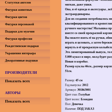
Статуэтки ангелов
мягкая, даже ушки.
Она, и её одежда и аксессуары , вс
Фигурки животных
экстраординарны.
Фигурки цветов
Для их создания потребовалось м
квалифицированного и кропотли
Фигурки персонажей
ручного мастерства
! Малышка пр
Подарки для мужчин
вместе со своей прекрасной корзи
Вы можете взять её на ручки, обн
Фигурки профессии
играть и целовать, а затем бережн
Рождественские подарки
вернуть в её прекрасную колыбель
Это лимитированный выпуск, то
Украшения интерьера
5.000 кукол в мире, молд будет ра
Декоративные подушки
Новая в коробке.
Размер куклы 46см., размер корз
51см.
ПРОИЗВОДИТЕЛИ
Показать всех
Размер:
45 см
Год выпуска:
2012
Артикул:
301863001
АВТОРЫ
Цвет глаз:
Голубые
Цвет волос:
Блондин
Показать всех
Пол:
Девочка
Наличие:
ПОД ЗАКАЗ