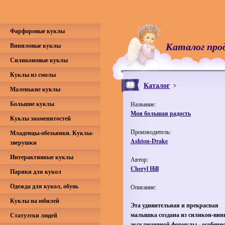
Фарфоровые куклы
Каталог про
Виниловые куклы
Силиконовые куклы
Куклы из смолы
Каталог
Маленькие куклы
Большие куклы
Название:
Моя большая радость
Куклы знаменитостей
Производитель:
Младенцы-обезьянки. Куклы-
Ashton-Drake
зверушки
Интерактивные куклы
Автор:
Cheryl Hill
Парики для кукол
Одежда для кукол, обувь
Описание:
Куклы на юбилей
Эта удивительная и прекрасная
малышка создана из силикон-вин
Статуэтки людей
эксклюзивной формулы - особенн