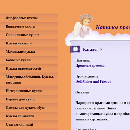
Фарфоровые куклы
Каталог про
Виниловые куклы
Силиконовые куклы
Куклы из смолы
Каталог
Маленькие куклы
Большие куклы
Название:
Прошлые времена
Куклы знаменитостей
Производитель:
Младенцы-обезьянки. Куклы-
Doll Maker and Friends
зверушки
Интерактивные куклы
Описание:
Парики для кукол
Нарядная и красивая девочка в о
Одежда для кукол, обувь
старинных времен. Новая
лимитированная кукла в коробке,
Куклы на юбилей
мишка и сертификат.
Статуэтки людей
Размер:
45 см