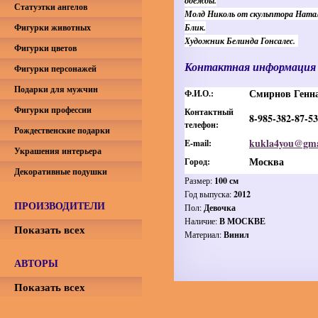
одежды.
Статуэтки ангелов
Молд Николь от скульптора Ната
Фигурки животных
Блик.
Художник Белинда Гонсалес.
Фигурки цветов
Контактная информация
Фигурки персонажей
Подарки для мужчин
Смирнов Генн
Ф.И.О.:
Фигурки профессии
Контактный
8-985-382-87-53
телефон:
Рождественские подарки
kukla4you@gma
E-mail:
Украшения интерьера
Москва
Город:
Декоративные подушки
Размер:
100 см
Год выпуска:
2012
ПРОИЗВОДИТЕЛИ
Пол:
Девочка
Наличие:
В МОСКВЕ
Показать всех
Материал:
Винил
АВТОРЫ
Показать всех