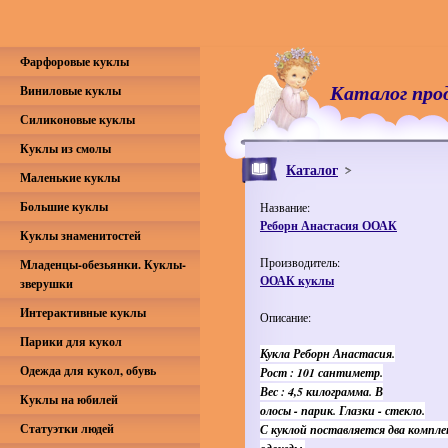
Фарфоровые куклы
Каталог про
Виниловые куклы
Силиконовые куклы
Куклы из смолы
Каталог
Маленькие куклы
Большие куклы
Название:
Реборн Анастасия ООАК
Куклы знаменитостей
Производитель:
Младенцы-обезьянки. Куклы-
ООАК куклы
зверушки
Интерактивные куклы
Описание:
Парики для кукол
Кукла Реборн Анастасия.
Одежда для кукол, обувь
Рост : 101 сантиметр.
Вес : 4,5 килограмма. В
Куклы на юбилей
олосы - парик. Глазки - стекло.
Статуэтки людей
С куклой поставляется два компл