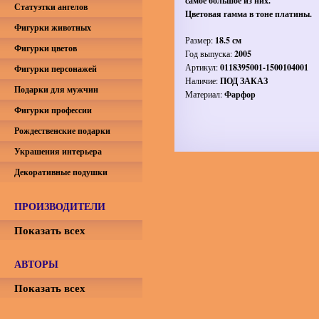
самое большое из них.
Статуэтки ангелов
Цветовая гамма в тоне платины.
Фигурки животных
Размер:
18.5 см
Фигурки цветов
Год выпуска:
2005
Артикул:
0118395001-1500104001
Фигурки персонажей
Наличие:
ПОД ЗАКАЗ
Подарки для мужчин
Материал:
Фарфор
Фигурки профессии
Рождественские подарки
Украшения интерьера
Декоративные подушки
ПРОИЗВОДИТЕЛИ
Показать всех
АВТОРЫ
Показать всех