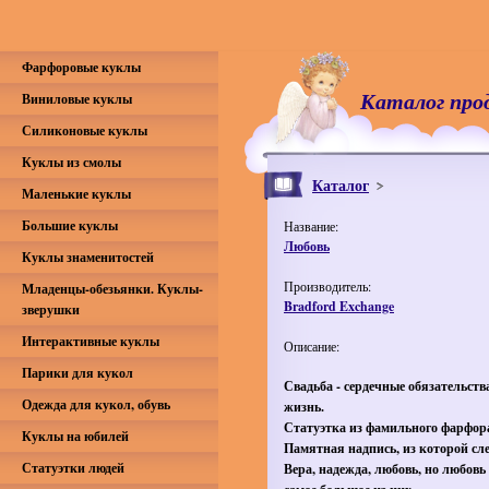
Фарфоровые куклы
Каталог про
Виниловые куклы
Силиконовые куклы
Куклы из смолы
Каталог
Маленькие куклы
Большие куклы
Название:
Любовь
Куклы знаменитостей
Производитель:
Младенцы-обезьянки. Куклы-
Bradford Exchange
зверушки
Интерактивные куклы
Описание:
Парики для кукол
Свадьба - сердечные обязательств
Одежда для кукол, обувь
жизнь.
Статуэтка из фамильного фарфор
Куклы на юбилей
Памятная надпись, из которой сле
Статуэтки людей
Вера, надежда, любовь, но любовь 