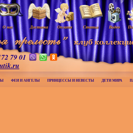
О нас
Доставка
Оплата
Статьи
Видео
Па
172 79 01
utik.ru
МЫ
ФЕИ И АНГЕЛЫ
ПРИНЦЕССЫ И НЕВЕСТЫ
ДЕТИ МИРА
П