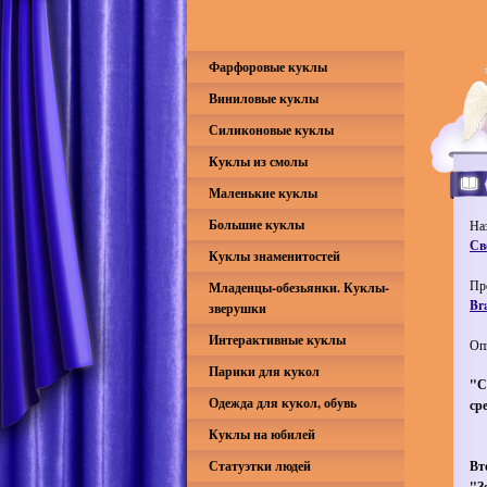
Фарфоровые куклы
Виниловые куклы
Силиконовые куклы
Куклы из смолы
Маленькие куклы
Большие куклы
На
Св
Куклы знаменитостей
Пр
Младенцы-обезьянки. Куклы-
Br
зверушки
Интерактивные куклы
Оп
Парики для кукол
"С
Одежда для кукол, обувь
ср
Куклы на юбилей
Статуэтки людей
Вт
"З