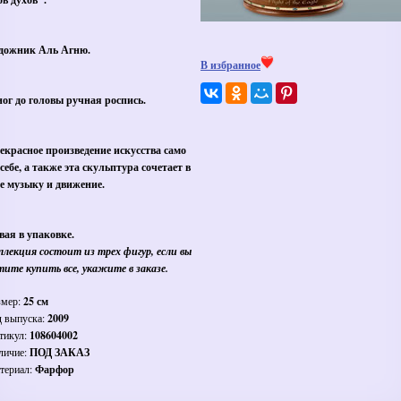
дожник Аль Агню
.
В избранное
ног до головы ручная роспись.
екрасное произведение искусства само
 себе, а также эта скульптура сочетает в
бе музыку и движение.
вая в упаковке.
ллекция состоит из трех фигур, если вы
тите купить все, укажите в заказе.
змер:
25 см
д выпуска:
2009
тикул:
108604002
личие:
ПОД ЗАКАЗ
териал:
Фарфор