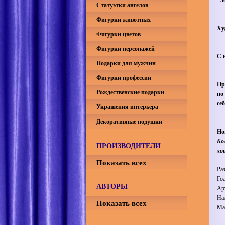
Статуэтки ангелов
Фигурки животных
Ху
Фигурки цветов
Фигурки персонажей
С 
Подарки для мужчин
Фигурки профессии
Пр
Рождественские подарки
по
се
Украшения интерьера
Декоративные подушки
Но
Ко
ПРОИЗВОДИТЕЛИ
хо
Показать всех
Ра
Го
АВТОРЫ
Ар
На
Показать всех
Ма