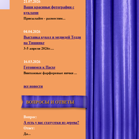
21.07.2026
Ваши красивые фотографии с
куклами
Присылайте - разместим...
04.04.2026
Выставка кукол и медведей Тедди
на Тишинке
3-5 апреля 2026г....
16.03.2026
Готовимся к Пасхе
Винтажные фарфоровые яички ...
все новости
ВОПРОСЫ И ОТВЕТЫ
Вопрос:
А есть у вас статуэтки из дерева?
Ответ:
Да...