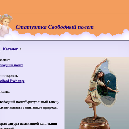
Статуэтка Свободный полет
Каталог
звание:
ободный полет
оизводитель:
adford Exchange
исание:
вободный полет"-ритуальный танец-
едство вызвать защитников природы.
орая фигура изысканной коллекции
ов духов".