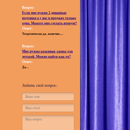
Вопрос:
Если мне нужно 2 диванные
подушки а у вас в продаже только
одна. Можете мне сделать вторую?
Ответ:
Теоретически да, конечно....
Вопрос:
Мне нужна красивая лампа для
детской. Можно найти как-то?
Ответ:
Да...
Задать свой вопрос: