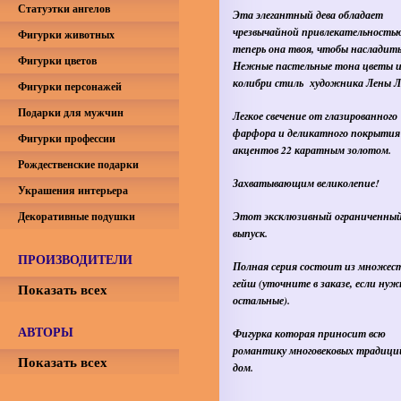
Статуэтки ангелов
Эта элегантный дева обладает
чрезвычайной привлекательность
Фигурки животных
теперь она твоя, чтобы насладить
Фигурки цветов
Нежные пастельные тона цветы 
колибри стиль художника Лены Л
Фигурки персонажей
Подарки для мужчин
Легкое свечение от глазированного
фарфора и деликатного покрытия
Фигурки профессии
акцентов 22 каратным золотом.
Рождественские подарки
Захватывающим великолепие!
Украшения интерьера
Декоративные подушки
Этот эксклюзивный ограниченны
выпуск.
ПРОИЗВОДИТЕЛИ
Полная серия состоит из множес
гейш (уточните в заказе, если ну
Показать всех
остальные).
АВТОРЫ
Фигурка которая приносит всю
романтику многовековых традици
Показать всех
дом.