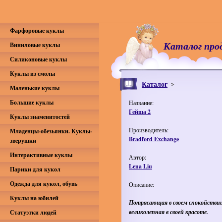
Фарфоровые куклы
Каталог про
Виниловые куклы
Силиконовые куклы
Куклы из смолы
Каталог
Маленькие куклы
Большие куклы
Название:
Гейша 2
Куклы знаменитостей
Производитель:
Младенцы-обезьянки. Куклы-
Bradford Exchange
зверушки
Интерактивные куклы
Автор:
Lena Liu
Парики для кукол
Одежда для кукол, обувь
Описание:
Куклы на юбилей
Потрясающая в своем спокойствии
великолепная в своей красоте.
Статуэтки людей