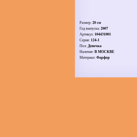
Размер:
20 см
Год выпуска:
2007
Артикул:
104431001
Серия:
124-1
Пол:
Девочка
Наличие:
В МОСКВЕ
Материал:
Фарфор