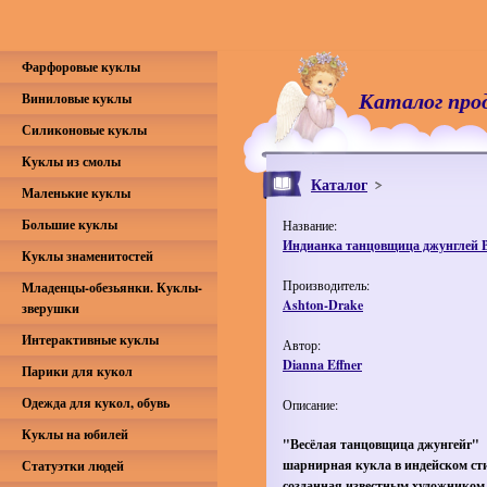
Фарфоровые куклы
Каталог про
Виниловые куклы
Силиконовые куклы
Куклы из смолы
Каталог
Маленькие куклы
Большие куклы
Название:
Индианка танцовщица джунглей 
Куклы знаменитостей
Производитель:
Младенцы-обезьянки. Куклы-
Ashton-Drake
зверушки
Интерактивные куклы
Автор:
Dianna Effner
Парики для кукол
Одежда для кукол, обувь
Описание:
Куклы на юбилей
"Весёлая танцовщица джунгейr"
шарнирная кукла в индейском сти
Статуэтки людей
созданная известным художником