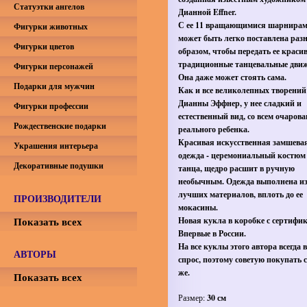
Статуэтки ангелов
Дианной Effner.
С ее 11 вращающимися шарнирам
Фигурки животных
может быть легко поставлена раз
Фигурки цветов
образом, чтобы передать ее краси
традиционные танцевальные дви
Фигурки персонажей
Она даже может стоять сама.
Подарки для мужчин
Как и все великолепных творений
Дианны Эффнер, у нее сладкий и
Фигурки профессии
естественный вид, со всем очаров
Рождественские подарки
реального ребенка.
Красивая искусственная замшева
Украшения интерьера
одежда - церемониальный костюм
Декоративные подушки
танца, щедро расшит в ручную
необычным. Одежда выполнена и
лучших материалов, вплоть до ее
ПРОИЗВОДИТЕЛИ
мокасины.
Показать всех
Новая кукла в коробке с сертифи
Впервые в России.
На все куклы этого автора всегда
АВТОРЫ
спрос, поэтому советую покупать 
же.
Показать всех
Размер:
30 см