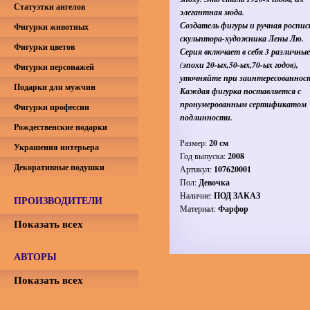
Статуэтки ангелов
элегантная мода.
Создатель фигуры и ручная роспис
Фигурки животных
скульптора-художника Лены Лю.
Фигурки цветов
Серия включает в себя 3 различны
(эпохи 20-ых,50-ых,70-ых годов),
Фигурки персонажей
уточняйте при заинтересованнос
Подарки для мужчин
Каждая фигурка поставляется с
пронумерованным сертификатом
Фигурки профессии
подлинности.
Рождественские подарки
Размер:
20 см
Украшения интерьера
Год выпуска:
2008
Декоративные подушки
Артикул:
107620001
Пол:
Девочка
Наличие:
ПОД ЗАКАЗ
ПРОИЗВОДИТЕЛИ
Материал:
Фарфор
Показать всех
АВТОРЫ
Показать всех