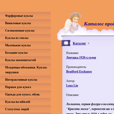
Фарфоровые куклы
Каталог про
Виниловые куклы
Силиконовые куклы
Куклы из смолы
Каталог
Маленькие куклы
Большие куклы
Название:
Девушка 1920-х годов
Куклы знаменитостей
Производитель:
Младенцы-обезьянки. Куклы-
Bradford Exchange
зверушки
Интерактивные куклы
Автор:
Lena Liu
Парики для кукол
Одежда для кукол, обувь
Описание:
Куклы на юбилей
Лилианна, первая фигура в коллек
"Красота эпохи", перенесет вас в 
Статуэтки людей
эпоху. Это стиль 1920-х годов, их