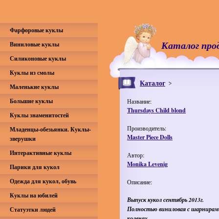
Фарфоровые куклы
Каталог про
Виниловые куклы
Силиконовые куклы
Куклы из смолы
Каталог
Маленькие куклы
Большие куклы
Название:
Thursdays Child blond
Куклы знаменитостей
Производитель:
Младенцы-обезьянки. Куклы-
Master Piece Dolls
зверушки
Интерактивные куклы
Автор:
Monika Levenig
Парики для кукол
Одежда для кукол, обувь
Описание:
Куклы на юбилей
Выпуск кукол сентябрь 2013г.
Полностью виниловая с шарнирам
Статуэтки людей
коленях.