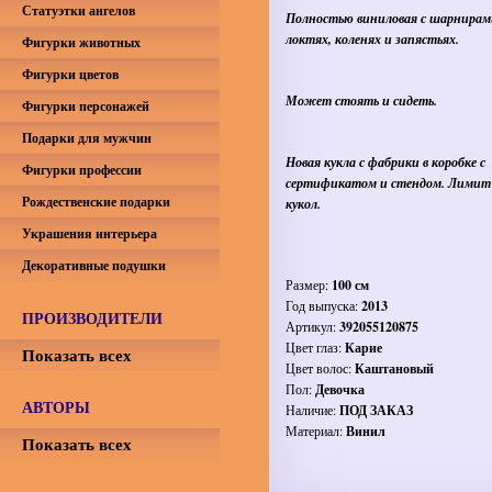
Статуэтки ангелов
Полностью виниловая с шарнирам
локтях, коленях и запястьях.
Фигурки животных
Фигурки цветов
Может стоять и сидеть.
Фигурки персонажей
Подарки для мужчин
Новая кукла с фабрики в коробке с
Фигурки профессии
сертификатом и стендом. Лимит
Рождественские подарки
кукол.
Украшения интерьера
Декоративные подушки
Размер:
100 см
Год выпуска:
2013
ПРОИЗВОДИТЕЛИ
Артикул:
392055120875
Цвет глаз:
Карие
Показать всех
Цвет волос:
Каштановый
Пол:
Девочка
АВТОРЫ
Наличие:
ПОД ЗАКАЗ
Материал:
Винил
Показать всех