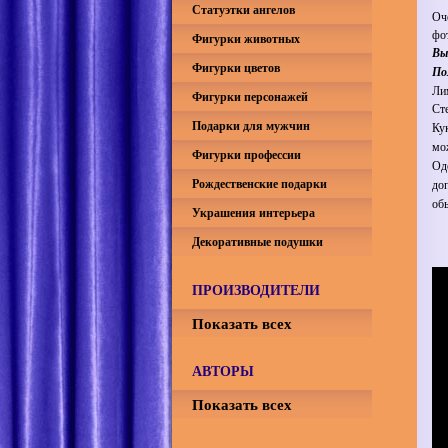
Статуэтки ангелов
Оч
фо
Фигурки животных
Вы
Фигурки цветов
По
Ли
Фигурки персонажей
Сте
Подарки для мужчин
Ку
мо
Фигурки профессии
Од
Рождественские подарки
до
об
Украшения интерьера
Декоративные подушки
ПРОИЗВОДИТЕЛИ
Показать всех
АВТОРЫ
Показать всех