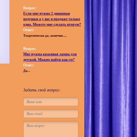
Вопрос:
Если мне нужно 2 диванные
подушки а у вас в продаже только
одна. Можете мне сделать вторую?
Ответ:
Теоретически да, конечно....
Вопрос:
Мне нужна красивая лампа для
детской. Можно найти как-то?
Ответ:
Да...
Задать свой вопрос: