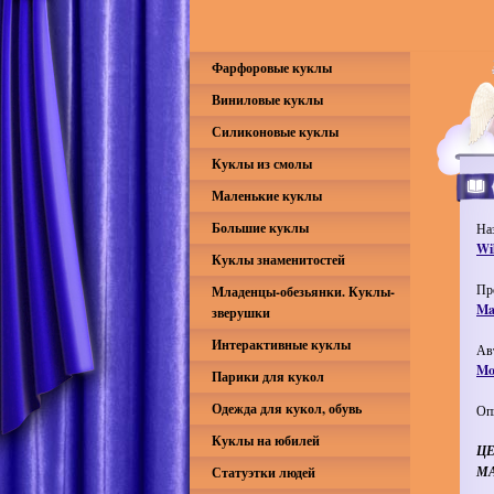
Фарфоровые куклы
Виниловые куклы
Силиконовые куклы
Куклы из смолы
Маленькие куклы
Большие куклы
На
Wi
Куклы знаменитостей
Пр
Младенцы-обезьянки. Куклы-
Mas
зверушки
Интерактивные куклы
Ав
Mo
Парики для кукол
Одежда для кукол, обувь
Оп
Куклы на юбилей
ЦЕ
МА
Статуэтки людей