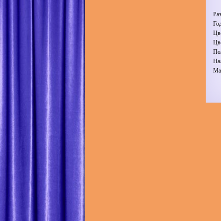
Ра
Го
Цв
Цв
По
На
Ма