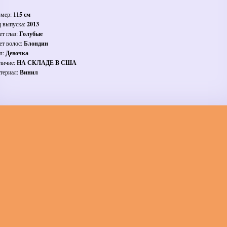
змер:
115 см
д выпуска:
2013
ет глаз:
Голубые
ет волос:
Блондин
л:
Девочка
личие:
НА СКЛАДЕ В США
териал:
Винил