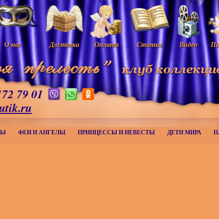
О нас
Доставка
Оплата
Статьи
Видео
Па
172 79 01
utik.ru
МЫ
ФЕИ И АНГЕЛЫ
ПРИНЦЕССЫ И НЕВЕСТЫ
ДЕТИ МИРА
П