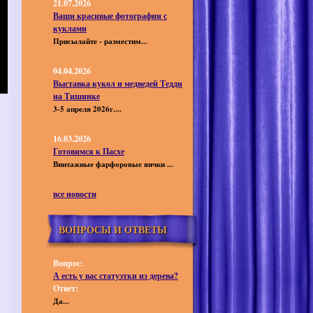
21.07.2026
Ваши красивые фотографии с
куклами
Присылайте - разместим...
04.04.2026
Выставка кукол и медведей Тедди
на Тишинке
3-5 апреля 2026г....
16.03.2026
Готовимся к Пасхе
Винтажные фарфоровые яички ...
все новости
ВОПРОСЫ И ОТВЕТЫ
Вопрос:
А есть у вас статуэтки из дерева?
Ответ:
Да...