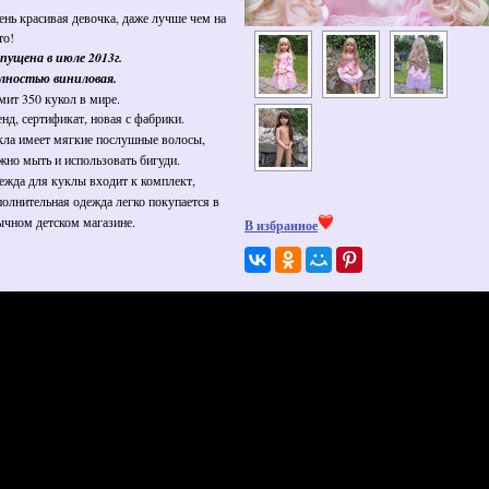
ень красивая девочка, даже лучше чем на
то!
пущена в июле 2013г.
лностью виниловая.
мит 350 кукол в мире.
нд, сертификат, новая с фабрики.
кла имеет мягкие послушные волосы,
жно мыть и использовать бигуди.
ежда для куклы входит к комплект,
полнительная одежда легко покупается в
ычном детском магазине.
В избранное