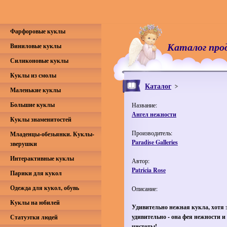
Фарфоровые куклы
Каталог про
Виниловые куклы
Силиконовые куклы
Куклы из смолы
Каталог
Маленькие куклы
Большие куклы
Название:
Ангел нежности
Куклы знаменитостей
Производитель:
Младенцы-обезьянки. Куклы-
Paradise Galleries
зверушки
Интерактивные куклы
Автор:
Patricia Rose
Парики для кукол
Одежда для кукол, обувь
Описание:
Куклы на юбилей
Удивительно нежная кукла, хотя э
удивительно - она фея нежности и
Статуэтки людей
чистоты!