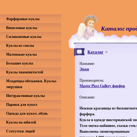
Фарфоровые куклы
Каталог про
Виниловые куклы
Силиконовые куклы
Куклы из смолы
Каталог
Маленькие куклы
Большие куклы
Название:
Энжи
Куклы знаменитостей
Производитель:
Младенцы-обезьянки. Куклы-
Master Piece Gallery фарфор
зверушки
Интерактивные куклы
Описание:
Парики для кукол
Нежная красавица из бисквитног
Одежда для кукол, обувь
фарфора.
Кукла в одежде викторианской эп
Куклы на юбилей
Тело мягко-набивное, глазки стек
Статуэтки людей
Выполнена лимитированным