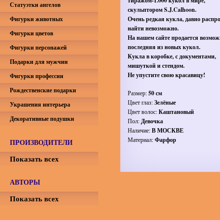
тиражом-1.000 кукол в мире,
Статуэтки ангелов
скульптором S.J.Calhoon.
Фигурки животных
Очень редкая кукла, давно распр
найти невозможно.
Фигурки цветов
На нашем сайте продается возмож
последняя из новых кукол.
Фигурки персонажей
Кукла в коробке, с документами,
Подарки для мужчин
мишуткой и стендом.
Не упустите свою красавицу!
Фигурки профессии
Рождественские подарки
Размер:
50 см
Цвет глаз:
Зелёные
Украшения интерьера
Цвет волос:
Каштановый
Декоративные подушки
Пол:
Девочка
Наличие:
В МОСКВЕ
Материал:
Фарфор
ПРОИЗВОДИТЕЛИ
Показать всех
АВТОРЫ
Показать всех