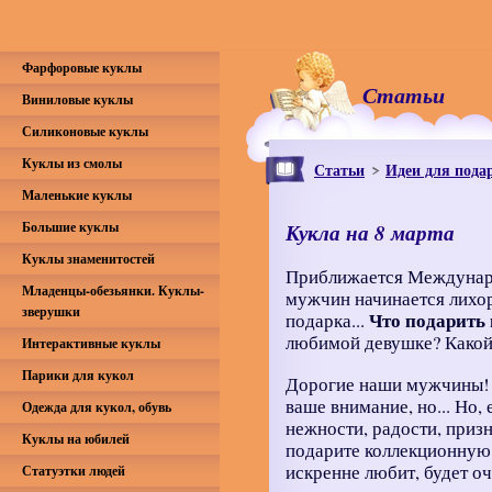
Фарфоровые куклы
Статьи
Виниловые куклы
Силиконовые куклы
Куклы из смолы
Статьи
Идеи для пода
Маленькие куклы
Большие куклы
Кукла на 8 марта
Куклы знаменитостей
Приближается Междунаро
Младенцы-обезьянки. Куклы-
мужчин начинается лихо
зверушки
Что подарить 
подарка...
любимой девушке? Какой,
Интерактивные куклы
Парики для кукол
Дорогие наши мужчины! 
ваше внимание, но... Но,
Одежда для кукол, обувь
нежности, радости, призн
Куклы на юбилей
подарите коллекционную
искренне любит, будет о
Статуэтки людей