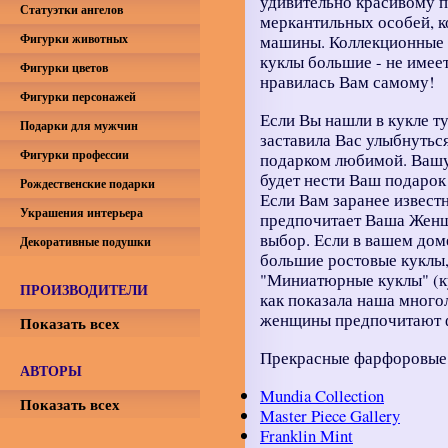
удивительно красивому п
Статуэтки ангелов
меркантильных особей, к
Фигурки животных
машины. Коллекционные 
куклы большие - не имеет
Фигурки цветов
нравилась Вам самому!
Фигурки персонажей
Если Вы нашли в кукле ту
Подарки для мужчин
заставила Вас улыбнутьс
Фигурки профессии
подарком любимой. Вашу
будет нести Ваш подарок 
Рождественские подарки
Если Вам заранее известн
Украшения интерьера
предпочитает Ваша Женщи
выбор. Если в вашем доме
Декоративные подушки
большие ростовые куклы,
"Миниатюрные куклы" (ку
ПРОИЗВОДИТЕЛИ
как показала наша много
женщины предпочитают 
Показать всех
Прекрасные фарфоровые 
АВТОРЫ
Mundia Collection
Показать всех
Master Piece Gallery
Franklin Mint