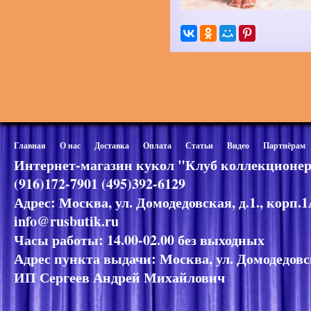
Главная
О нас
Доставка
Оплата
Статьи
Видео
Партнёрам
Интернет-магазин кукол "Клуб коллекционер
(916)172-7901 (495)392-6129
Адрес: Москва, ул. Домодедовская, д.1., корп.
info@rusbutik.ru
Часы работы: 14.00-02.00 без выходных
Адрес пункта выдачи: Москва, ул. Домодедовск
ИП Сергеев Андрей Михайлович