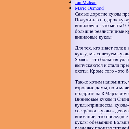
Jan Mclean
Marie Osmond
Самые дорогие куклы про
Получить в подарок куклу
виниловую - это мечта! 
большие реалистичные ку
виниловые куклы.
Для тех, кто знает толк 
куклу, мы советуем куклы
Spanos - это большая удач
выпускаются и стали пр
охоты. Кроме того - это 
Также хотим напомнить, 
взрослые дамы, но и мале
подарить на 8 Марта доч
Виниловые куклы и Силик
куклы-принцессы, куклы-
сестрёнки, куклы - девоч
внимание, что последне
куклы-обезьянки! Больше 
разделах производителей M