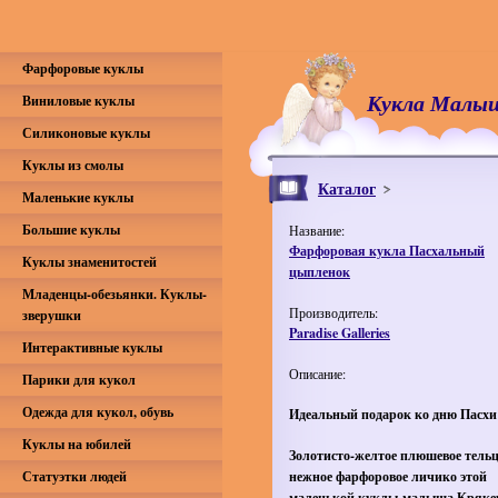
Фарфоровые куклы
Кукла Малы
Виниловые куклы
Силиконовые куклы
Куклы из смолы
Каталог
Маленькие куклы
Большие куклы
Название:
Фарфоровая кукла Пасхальный
Куклы знаменитостей
цыпленок
Младенцы-обезьянки. Куклы-
Производитель:
зверушки
Paradise Galleries
Интерактивные куклы
Описание:
Парики для кукол
Одежда для кукол, обувь
Идеальный подарок ко дню Пасхи
Куклы на юбилей
Золотисто-желтое плюшевое тельц
Статуэтки людей
нежное фарфоровое личико этой
маленькой куклы-малыша Кряке