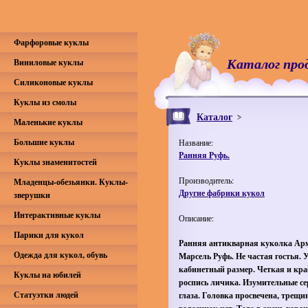
Фарфоровые куклы
Каталог про
Виниловые куклы
Силиконовые куклы
Куклы из смолы
Каталог
Маленькие куклы
Большие куклы
Название:
Ранняя Руфь.
Куклы знаменитостей
Производитель:
Младенцы-обезьянки. Куклы-
Другие фабрики кукол
зверушки
Интерактивные куклы
Описание:
Парики для кукол
Ранняя антикварная куколка Ар
Одежда для кукол, обувь
Марсель Руфь. Не частая гостья.
кабинетный размер. Четкая и кра
Куклы на юбилей
роспись личика. Изумительные с
Статуэтки людей
глаза. Головка просвечена, трещи