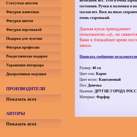
волосинок нет. Тело в очень хоро
Статуэтки ангелов
состоянии. Ручки и пальчики в по
Фигурки животных
сколов нет. Воск на веках сохране
очень старенький.
Фигурки цветов
Данная кукла принадлежит
Фигурки персонажей
пользователю
sofy
, он свяжется
Подарки для мужчин
Вами в ближайшее время посл
заказа.
Фигурки профессии
Рождественские подарки
Написать сообщение пользователю
Украшения интерьера
Размер:
40 см
Цвет глаз:
Карие
Декоративные подушки
Цвет волос:
Каштановый
Пол:
Девочка
ПРОИЗВОДИТЕЛИ
Наличие:
ДРУГИЕ ГОРОДА РОС
Материал:
Фарфор
Показать всех
АВТОРЫ
Показать всех