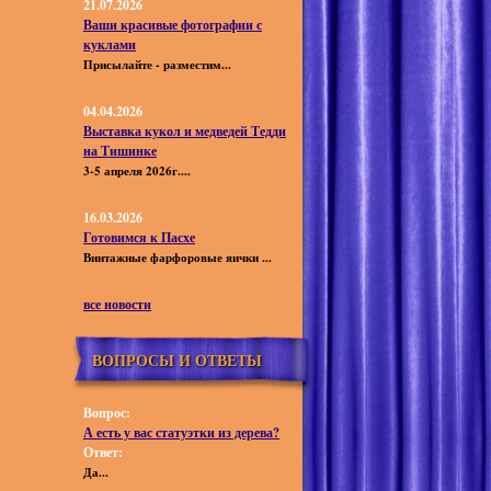
21.07.2026
Ваши красивые фотографии с
куклами
Присылайте - разместим...
04.04.2026
Выставка кукол и медведей Тедди
на Тишинке
3-5 апреля 2026г....
16.03.2026
Готовимся к Пасхе
Винтажные фарфоровые яички ...
все новости
ВОПРОСЫ И ОТВЕТЫ
Вопрос:
А есть у вас статуэтки из дерева?
Ответ:
Да...