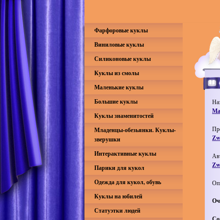
Фарфоровые куклы
Виниловые куклы
Силиконовые куклы
Куклы из смолы
Маленькие куклы
Большие куклы
На
Ма
Куклы знаменитостей
Пр
Младенцы-обезьянки. Куклы-
Zw
зверушки
Интерактивные куклы
Ав
Zw
Парики для кукол
Одежда для кукол, обувь
Оп
Куклы на юбилей
Оч
Статуэтки людей
Со