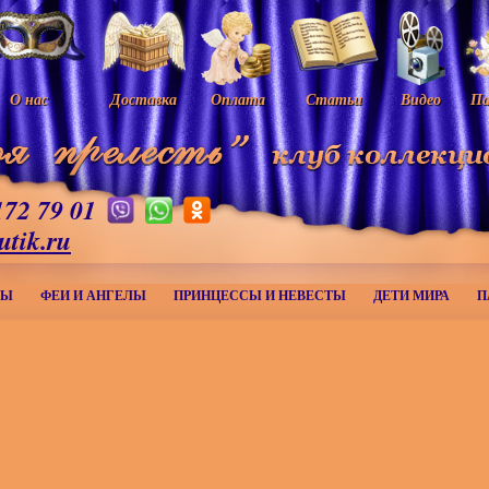
О нас
Доставка
Оплата
Статьи
Видео
Па
172 79 01
utik.ru
МЫ
ФЕИ И АНГЕЛЫ
ПРИНЦЕССЫ И НЕВЕСТЫ
ДЕТИ МИРА
П