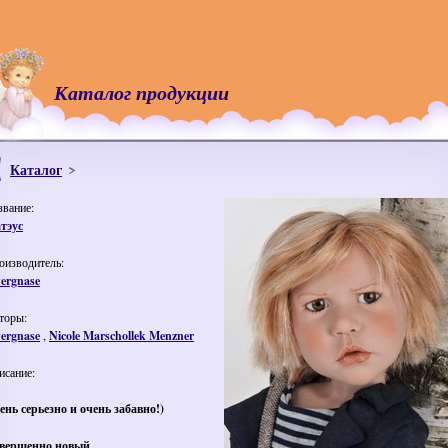
Каталог продукции
Каталог
звание:
тэус
оизводитель:
ergnase
торы:
ergnase
,
Nicole Marschollek Menzner
исание:
ень серьезно и очень забавно!)
вершенно новый.