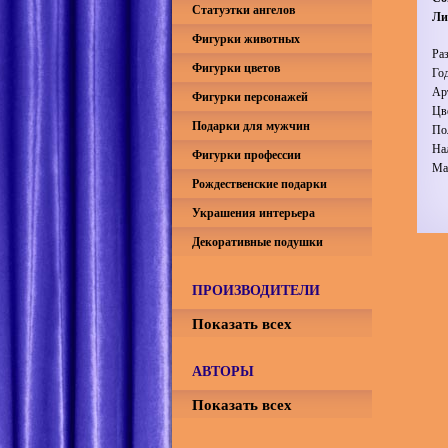
Статуэтки ангелов
Ли
Фигурки животных
Ра
Фигурки цветов
Го
Ар
Фигурки персонажей
Цв
Подарки для мужчин
По
На
Фигурки профессии
Ма
Рождественские подарки
Украшения интерьера
Декоративные подушки
ПРОИЗВОДИТЕЛИ
Показать всех
АВТОРЫ
Показать всех