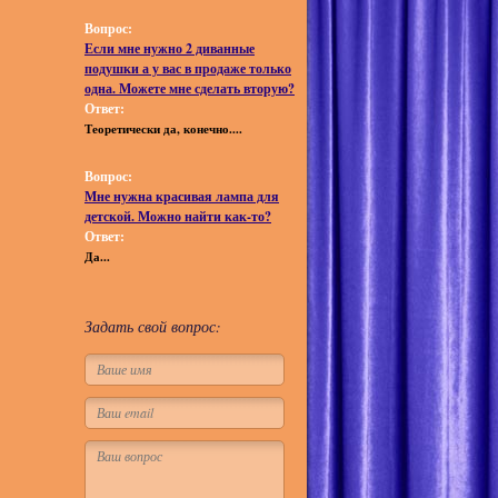
Вопрос:
Если мне нужно 2 диванные
подушки а у вас в продаже только
одна. Можете мне сделать вторую?
Ответ:
Теоретически да, конечно....
Вопрос:
Мне нужна красивая лампа для
детской. Можно найти как-то?
Ответ:
Да...
Задать свой вопрос: