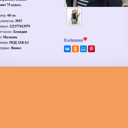
мит 75 кукол.
змер:
60 см
д выпуска:
2015
тикул:
222377412979
ет волос:
Блондин
л:
Мальчик
В избранное
личие:
ПОД ЗАКАЗ
териал:
Винил