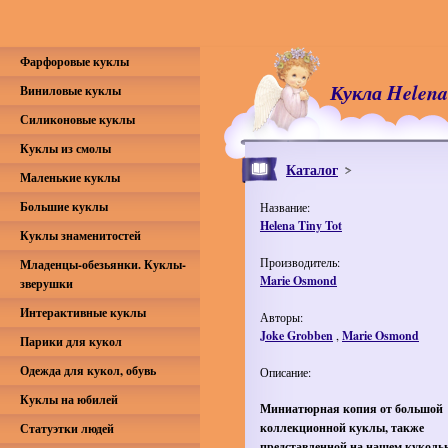
Фарфоровые куклы
Кукла Helena
Виниловые куклы
Силиконовые куклы
Куклы из смолы
Каталог
Маленькие куклы
Большие куклы
Название:
Helena Tiny Tot
Куклы знаменитостей
Производитель:
Младенцы-обезьянки. Куклы-
Marie Osmond
зверушки
Интерактивные куклы
Авторы:
Joke Grobben
,
Marie Osmond
Парики для кукол
Одежда для кукол, обувь
Описание:
Куклы на юбилей
Миниатюрная копия от большой
коллекционной куклы, также
Статуэтки людей
представленной на нашем куколь