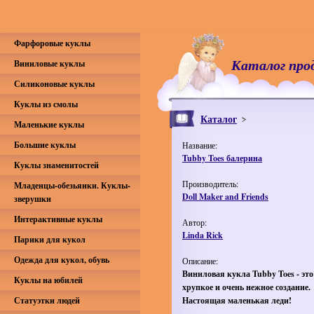
Фарфоровые куклы
Каталог про
Виниловые куклы
Силиконовые куклы
Куклы из смолы
Каталог
Маленькие куклы
Большие куклы
Название:
Tubby Toes балерина
Куклы знаменитостей
Производитель:
Младенцы-обезьянки. Куклы-
Doll Maker and Friends
зверушки
Интерактивные куклы
Автор:
Linda Rick
Парики для кукол
Одежда для кукол, обувь
Описание:
Виниловая кукла Tubby Toes - это
Куклы на юбилей
хрупкое и очень нежное создание.
Статуэтки людей
Настоящая маленькая леди!