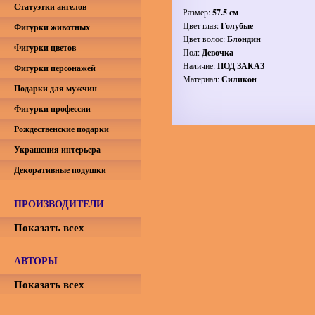
Статуэтки ангелов
Размер:
57.5 см
Цвет глаз:
Голубые
Фигурки животных
Цвет волос:
Блондин
Фигурки цветов
Пол:
Девочка
Наличие:
ПОД ЗАКАЗ
Фигурки персонажей
Материал:
Силикон
Подарки для мужчин
Фигурки профессии
Рождественские подарки
Украшения интерьера
Декоративные подушки
ПРОИЗВОДИТЕЛИ
Показать всех
АВТОРЫ
Показать всех