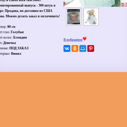
митированный выпуск - 300 штук в
ре. Продана, но доставим из США
ова. Можно делать заказ и оплачивать!
змер:
80 см
ет глаз:
Голубые
ет волос:
Блондин
В избранное
л:
Девочка
личие:
ПОД ЗАКАЗ
териал:
Винил