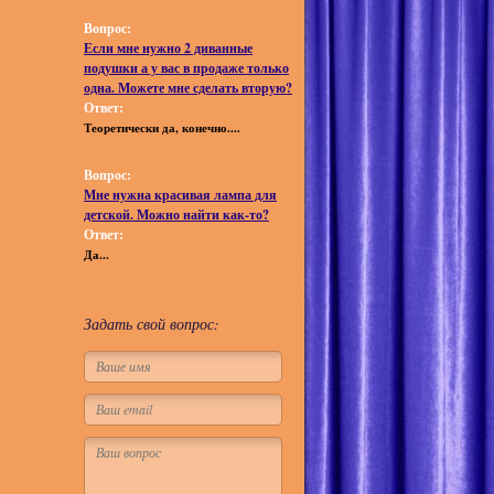
Вопрос:
Если мне нужно 2 диванные
подушки а у вас в продаже только
одна. Можете мне сделать вторую?
Ответ:
Теоретически да, конечно....
Вопрос:
Мне нужна красивая лампа для
детской. Можно найти как-то?
Ответ:
Да...
Задать свой вопрос: