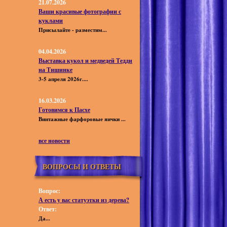
21.07.2026
Ваши красивые фотографии с
куклами
Присылайте - разместим...
04.04.2026
Выставка кукол и медведей Тедди
на Тишинке
3-5 апреля 2026г....
16.03.2026
Готовимся к Пасхе
Винтажные фарфоровые яички ...
все новости
ВОПРОСЫ И ОТВЕТЫ
Вопрос:
А есть у вас статуэтки из дерева?
Ответ:
Да...