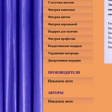
Статуэтки ангелов
Ли
ми
Фигурки животных
сн
Фигурки цветов
Ра
Фигурки персонажей
Цв
Подарки для мужчин
Цв
По
Фигурки профессии
На
Рождественские подарки
Ма
Украшения интерьера
Декоративные подушки
ПРОИЗВОДИТЕЛИ
Показать всех
АВТОРЫ
Показать всех