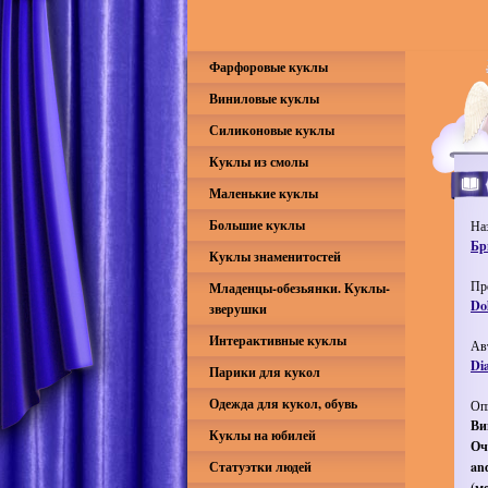
Фарфоровые куклы
Виниловые куклы
Силиконовые куклы
Куклы из смолы
Маленькие куклы
Большие куклы
На
Бр
Куклы знаменитостей
Пр
Младенцы-обезьянки. Куклы-
Do
зверушки
Интерактивные куклы
Ав
Di
Парики для кукол
Одежда для кукол, обувь
Оп
Ви
Куклы на юбилей
Оч
Статуэтки людей
an
(м