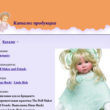
Каталог продукции
Каталог
звание:
иджитт
оизводитель:
ll Maker and Friends
торы:
ane Bucki
,
Linda Rick
исание:
ниловая кукла Бриджитт.
аровательная красотка The Doll Maker
d Frends. Выполнена Diane Bucki
олд) и Linda Rick (костюм).