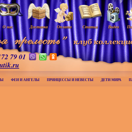
О нас
Доставка
Оплата
Статьи
Видео
Па
172 79 01
utik.ru
МЫ
ФЕИ И АНГЕЛЫ
ПРИНЦЕССЫ И НЕВЕСТЫ
ДЕТИ МИРА
П