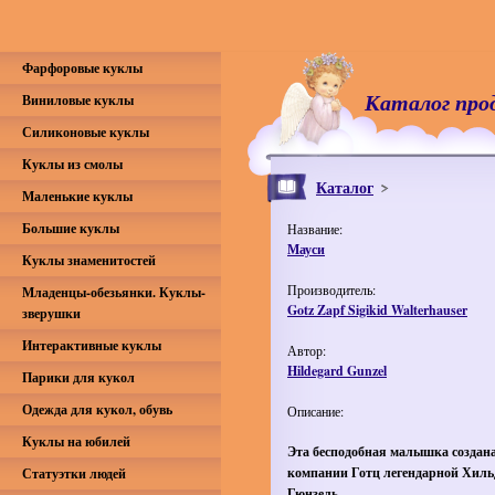
Фарфоровые куклы
Каталог про
Виниловые куклы
Силиконовые куклы
Куклы из смолы
Каталог
Маленькие куклы
Большие куклы
Название:
Мауси
Куклы знаменитостей
Производитель:
Младенцы-обезьянки. Куклы-
Gotz Zapf Sigikid Walterhauser
зверушки
Интерактивные куклы
Автор:
Hildegard Gunzel
Парики для кукол
Одежда для кукол, обувь
Описание:
Куклы на юбилей
Эта бесподобная малышка создана
компании Готц легендарной Хиль
Статуэтки людей
Гюнзель.