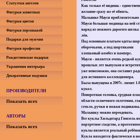
Статуэтки ангелов
Как только её видишь - единствен
желание сразу же её обнять.
Фигурки животных
Малышке Мауси приблизительно 4
Фигурки цветов
Мауси большая модница на ней с
наряд из нежного дорогого шелка
Фигурки персонажей
лён.
Подарки для мужчин
Под основным платьем одеты шор
оборочками, а под шортиками
Фигурки профессии
хлопковый комбез и памперс.
Рождественские подарки
Мауси - является очень редкой ку
прошлых лет выпусков и встретит
Украшения интерьера
уже невозможно, она составит рад
Декоративные подушки
для истинного коллекционера.
Была выпущена в 2007г. лимит 1.
кукол.
ПРОИЗВОДИТЕЛИ
Поворотная головка, грудная пла
Показать всех
области солнечного сплетения, гл
стекло, ручки и ножки подвижны.
Малышку можно переодевать.
АВТОРЫ
Все куклы Хильдегард Гюнзель и
портретное сходство, а прототипо
Показать всех
куклы является реальный ребёно
Кукла находится фактически в н