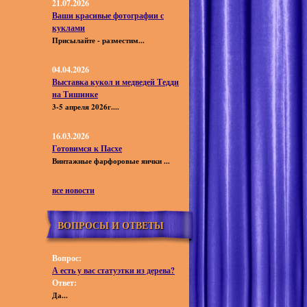
21.07.2026
Ваши красивые фотографии с
куклами
Присылайте - разместим...
04.04.2026
Выставка кукол и медведей Тедди
на Тишинке
3-5 апреля 2026г....
16.03.2026
Готовимся к Пасхе
Винтажные фарфоровые яички ...
все новости
ВОПРОСЫ И ОТВЕТЫ
Вопрос:
А есть у вас статуэтки из дерева?
Ответ:
Да...