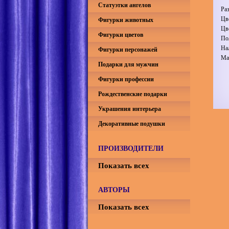
Статуэтки ангелов
Ра
Цв
Фигурки животных
Цв
Фигурки цветов
По
На
Фигурки персонажей
Ма
Подарки для мужчин
Фигурки профессии
Рождественские подарки
Украшения интерьера
Декоративные подушки
ПРОИЗВОДИТЕЛИ
Показать всех
АВТОРЫ
Показать всех