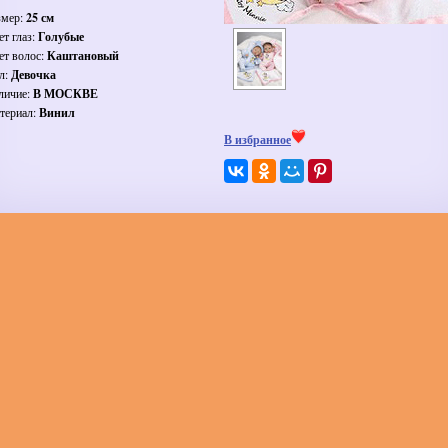
змер:
25 см
ет глаз:
Голубые
ет волос:
Каштановый
л:
Девочка
личие:
В МОСКВЕ
териал:
Винил
В избранное