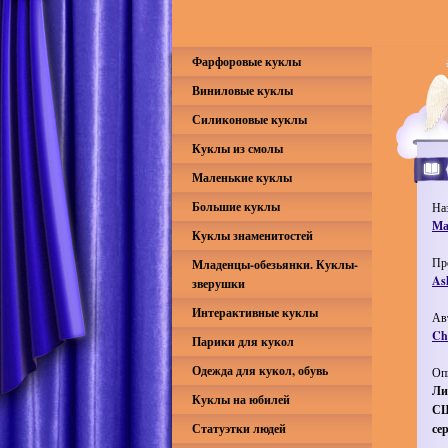
Фарфоровые куклы
Виниловые куклы
Силиконовые куклы
Куклы из смолы
Маленькие куклы
Большие куклы
На
Ма
Куклы знаменитостей
Пр
Младенцы-обезьянки. Куклы-
As
зверушки
Интерактивные куклы
Ав
Che
Парики для кукол
Одежда для кукол, обувь
Оп
Ли
Куклы на юбилей
СШ
Статуэтки людей
се