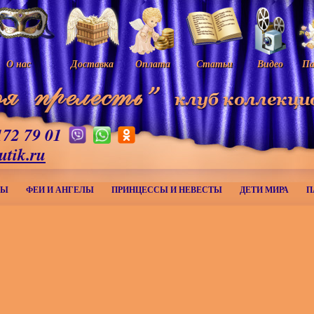
О нас
Доставка
Оплата
Статьи
Видео
Па
172 79 01
utik.ru
МЫ
ФЕИ И АНГЕЛЫ
ПРИНЦЕССЫ И НЕВЕСТЫ
ДЕТИ МИРА
П