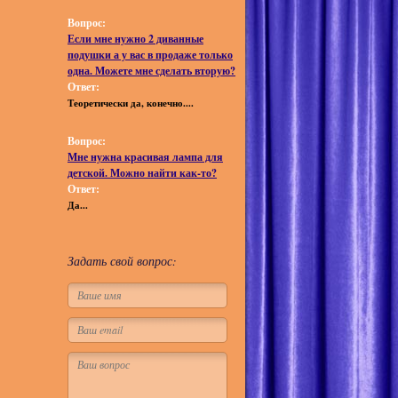
Вопрос:
Если мне нужно 2 диванные
подушки а у вас в продаже только
одна. Можете мне сделать вторую?
Ответ:
Теоретически да, конечно....
Вопрос:
Мне нужна красивая лампа для
детской. Можно найти как-то?
Ответ:
Да...
Задать свой вопрос: