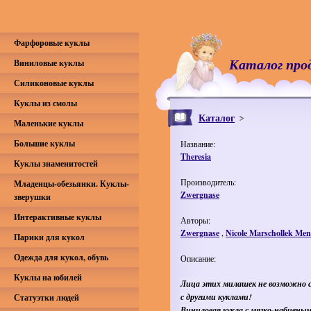
Фарфоровые куклы
Каталог про
Виниловые куклы
Силиконовые куклы
Куклы из смолы
Каталог
Маленькие куклы
Большие куклы
Название:
Theresia
Куклы знаменитостей
Производитель:
Младенцы-обезьянки. Куклы-
Zwergnase
зверушки
Интерактивные куклы
Авторы:
Zwergnase
,
Nicole Marschollek Men
Парики для кукол
Одежда для кукол, обувь
Описание:
Куклы на юбилей
Лица этих милашек не возможно 
с другими куклами!
Статуэтки людей
Виниловая кукла с мягко-набивным