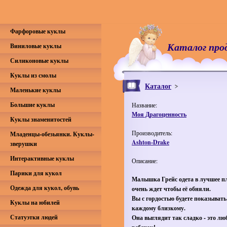
Фарфоровые куклы
Каталог про
Виниловые куклы
Силиконовые куклы
Куклы из смолы
Каталог
Маленькие куклы
Большие куклы
Название:
Моя Драгоценность
Куклы знаменитостей
Производитель:
Младенцы-обезьянки. Куклы-
Ashton-Drake
зверушки
Интерактивные куклы
Описание:
Парики для кукол
Малышка Грейс одета в лучшее пл
Одежда для кукол, обувь
очень ждет чтобы её обняли.
Вы с гордостью будете показывать
Куклы на юбилей
каждому близкому.
Статуэтки людей
Она выглядит так сладко -
это лю