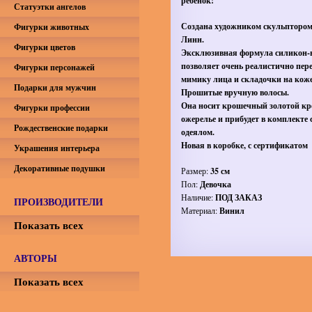
ребенок!
Статуэтки ангелов
Создана художником скульпторо
Фигурки животных
Линн.
Фигурки цветов
Эксклюзивная формула силикон-
позволяет очень
реалистично пер
Фигурки персонажей
мимику лица и складочки на коже
Подарки для мужчин
Прошитые вручную волосы.
Она носит крошечный золотой кр
Фигурки профессии
ожерелье и прибудет в комплекте 
Рождественские подарки
одеялом.
Новая в коробке, с сертификатом
Украшения интерьера
Декоративные подушки
Размер:
35 см
Пол:
Девочка
Наличие:
ПОД ЗАКАЗ
ПРОИЗВОДИТЕЛИ
Материал:
Винил
Показать всех
АВТОРЫ
Показать всех