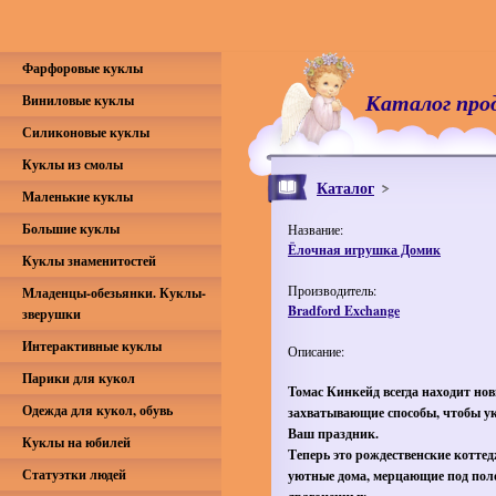
Фарфоровые куклы
Каталог про
Виниловые куклы
Силиконовые куклы
Куклы из смолы
Каталог
Маленькие куклы
Большие куклы
Название:
Ёлочная игрушка Домик
Куклы знаменитостей
Производитель:
Младенцы-обезьянки. Куклы-
Bradford Exchange
зверушки
Интерактивные куклы
Описание:
Парики для кукол
Томас Кинкейд всегда находит нов
Одежда для кукол, обувь
захватывающие способы, чтобы у
Ваш праздник.
Куклы на юбилей
Теперь это рождественские котте
Статуэтки людей
уютные дома, мерцающие под пол