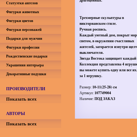
драгоценных.
Статуэтки ангелов
Фигурки животных
Трехмерные скульптуры в
Фигурки цветов
викторианском стиле.
Ручная роспись.
Фигурки персонажей
Каждый уютный дом, покрыт мо
Подарки для мужчин
снегом, в окружении счастливых
жителей, загорается изнутри щел
Фигурки профессии
выключателя.
Рождественские подарки
Звезда Востока защищает каждый 
Коллекция представлена 4 игруш
Украшения интерьера
вы можете купить одну или все их
Декоративные подушки
за 1 игрушку.
Размер:
10-11(25-28) см
ПРОИЗВОДИТЕЛИ
Артикул:
107749004
Показать всех
Наличие:
ПОД ЗАКАЗ
АВТОРЫ
Показать всех