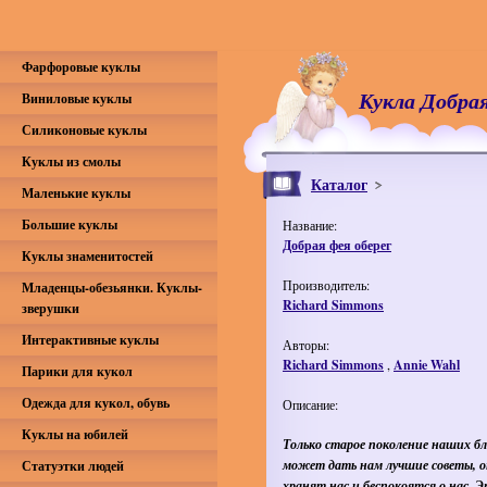
Фарфоровые куклы
Кукла Добрая
Виниловые куклы
Силиконовые куклы
Куклы из смолы
Каталог
Маленькие куклы
Большие куклы
Название:
Добрая фея оберег
Куклы знаменитостей
Производитель:
Младенцы-обезьянки. Куклы-
Richard Simmons
зверушки
Интерактивные куклы
Авторы:
Richard Simmons
,
Annie Wahl
Парики для кукол
Одежда для кукол, обувь
Описание:
Куклы на юбилей
Только старое поколение наших б
может дать нам лучшие советы, 
Статуэтки людей
хранят нас и беспокоятся о нас. 