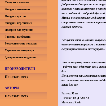
Статуэтки ангелов
Добрая волшебница - милая стару
которая позиционируется у каждо
Фигурки животных
нас с любимой и доброй бабушкой.
Фигурки цветов
Милые и очаровательные фигурки
старичков - это визитная карточ
Фигурки персонажей
Richard Simmons
.
Подарки для мужчин
Фигурки профессии
Все куклы этой компании выпуще
Рождественские подарки
ограниченным тиражом и постав
с сертификатами и аксессуарами.
Украшения интерьера
Декоративные подушки
Это не игрушка, это коллекционна
- радует глаз, оберегает вас и укр
ПРОИЗВОДИТЕЛИ
дом.
Цена может варьироваться в зави
Показать всех
от состояние, в котором мы найд
куклу для вас.
АВТОРЫ
Размер:
35 см
Показать всех
Наличие:
ПОД ЗАКАЗ
Материал:
Resin