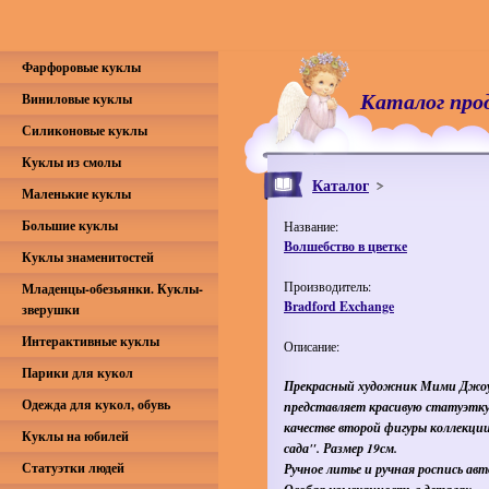
Фарфоровые куклы
Каталог про
Виниловые куклы
Силиконовые куклы
Куклы из смолы
Каталог
Маленькие куклы
Большие куклы
Название:
Волшебство в цветке
Куклы знаменитостей
Производитель:
Младенцы-обезьянки. Куклы-
Bradford Exchange
зверушки
Интерактивные куклы
Описание:
Парики для кукол
Прекрасный художник Мими Джоу
Одежда для кукол, обувь
представляет красивую статуэтку
качестве второй фигуры коллекци
Куклы на юбилей
сада". Размер 19см.
Статуэтки людей
Ручное литье и ручная роспись авт