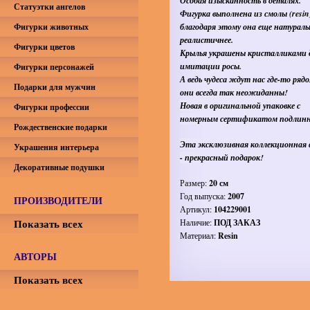
Особая изысканность в деталях.
Статуэтки ангелов
Фигурка выполнена из смолы (resin
Фигурки животных
благодаря этому она еще натураль
реалистичнее.
Фигурки цветов
Крылья украшены кристалликами 
имитации росы.
Фигурки персонажей
А ведь чудеса ждут нас где-то рядо
Подарки для мужчин
они всегда так неожиданны!
Новая в оригинальной упаковке с
Фигурки профессии
номерным сертификатом подлин
Рождественские подарки
Эта эксклюзивная коллекционная 
Украшения интерьера
- прекрасный подарок!
Декоративные подушки
Размер:
20 см
Год выпуска:
2007
ПРОИЗВОДИТЕЛИ
Артикул:
104229001
Показать всех
Наличие:
ПОД ЗАКАЗ
Материал:
Resin
АВТОРЫ
Показать всех