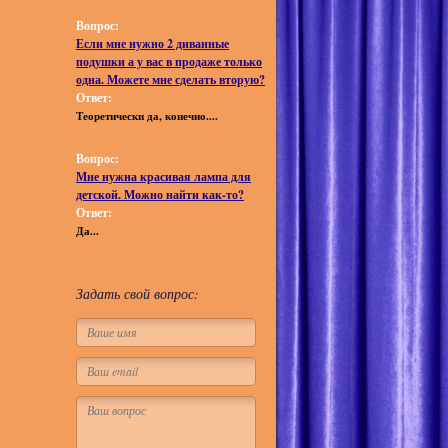
Вопрос:
Если мне нужно 2 диванные
подушки а у вас в продаже только
одна. Можете мне сделать вторую?
Ответ:
Теоретически да, конечно....
Вопрос:
Мне нужна красивая лампа для
детской. Можно найти как-то?
Ответ:
Да...
Задать свой вопрос: