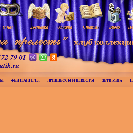
О нас
Доставка
Оплата
Статьи
Видео
Па
172 79 01
utik.ru
МЫ
ФЕИ И АНГЕЛЫ
ПРИНЦЕССЫ И НЕВЕСТЫ
ДЕТИ МИРА
П