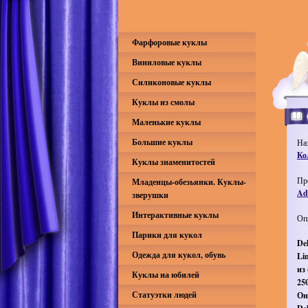
Фарфоровые куклы
Виниловые куклы
Силиконовые куклы
Куклы из смолы
Маленькие куклы
Большие куклы
На
Ко
Куклы знаменитостей
Пр
Младенцы-обезьянки. Куклы-
Ad
зверушки
Интерактивные куклы
Оп
Парики для кукол
De
Одежда для кукол, обувь
Li
из
Куклы на юбилей
25
Статуэтки людей
Он