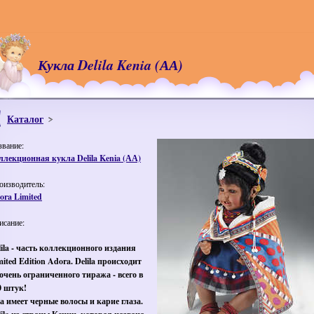
Кукла Delila Kenia (АА)
Каталог
звание:
ллекционная кукла Delila Kenia (АА)
оизводитель:
ora Limited
исание:
lila - часть коллекционного издания
mited Edition Adora. Delila происходит
 очень ограниченного тиража - всего в
0 штук!
а имеет черные волосы и карие глаза.