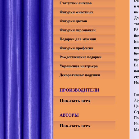
De
Статуэтки ангелов
в 
Фигурки животных
во
Де
Фигурки цветов
то
Её
Фигурки персонажей
бо
Подарки для мужчин
Би
во
Фигурки профессии
бо
Рождественские подарки
пр
Её
Украшения интерьера
по
Декоративные подушки
ст
Но
ПРОИЗВОДИТЕЛИ
Ра
Показать всех
Ар
Цв
Се
АВТОРЫ
По
На
Показать всех
Ма