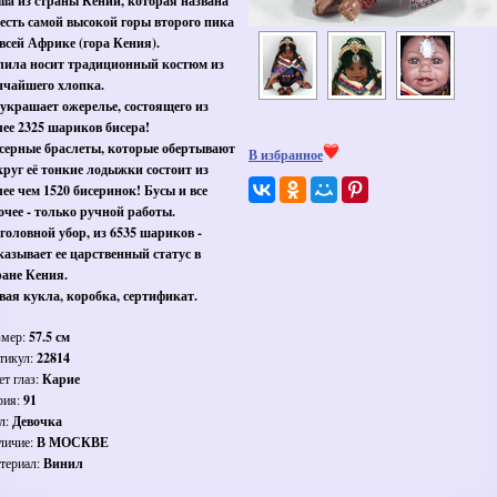
lila из страны Кении, которая названа
честь самой высокой горы второго пика
 всей Африке (гора Кения).
лила носит традиционный костюм из
нчайшего хлопка.
 украшает ожерелье, состоящего из
лее 2325 шариков бисера!
серные браслеты, которые обертывают
В избранное
круг её тонкие лодыжки состоит из
лее чем 1520 бисеринок! Бусы и все
очее - только ручной работы.
 головной убор, из 6535 шариков -
казывает ее царственный статус в
ране Кения.
вая кукла, коробка, сертификат.
змер:
57.5 см
тикул:
22814
ет глаз:
Карие
рия:
91
л:
Девочка
личие:
В МОСКВЕ
териал:
Винил