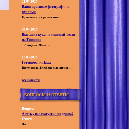
21.07.2026
Ваши красивые фотографии с
куклами
Присылайте - разместим...
04.04.2026
Выставка кукол и медведей Тедди
на Тишинке
3-5 апреля 2026г....
16.03.2026
Готовимся к Пасхе
Винтажные фарфоровые яички ...
все новости
ВОПРОСЫ И ОТВЕТЫ
Вопрос:
А есть у вас статуэтки из дерева?
Ответ:
Да...