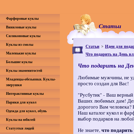
Фарфоровые куклы
Статьи
Виниловые куклы
Силиконовые куклы
Куклы из смолы
Статьи
Идеи для пода
Маленькие куклы
Что подарить на День в
Большие куклы
Что подарить на Де
Куклы знаменитостей
Любимые мужчины, не уд
Младенцы-обезьянки. Куклы-
просто создан для Вас!
зверушки
Интерактивные куклы
"Русбутик" - Ваш верный
Ваших любимых дам! Ден
Парики для кукол
дорогого Вам человека? 
Одежда для кукол, обувь
Наш каталог кукол и фа
выбор подарков на любой
Куклы на юбилей
Статуэтки людей
что подарить
Не знаете,