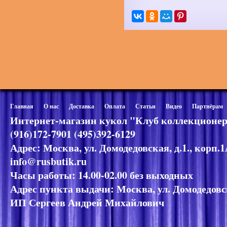
Главная
О нас
Доставка
Оплата
Статьи
Видео
Партнёрам
Интернет-магазин кукол "Клуб коллекционер
(916)172-7901 (495)392-6129
Адрес: Москва, ул. Домодедовская, д.1., корп.
info@rusbutik.ru
Часы работы: 14.00-02.00 без выходных
Адрес пункта выдачи: Москва, ул. Домодедовск
ИП Сергеев Андрей Михайлович