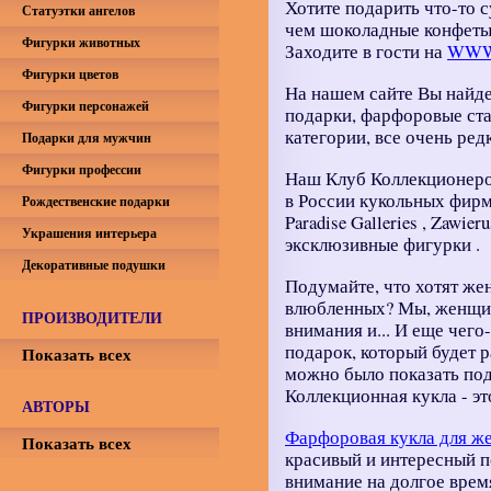
Хотите подарить что-то 
Статуэтки ангелов
чем шоколадные конфеты
Фигурки животных
Заходите в гости на
WWW
Фигурки цветов
На нашем сайте Вы найде
Фигурки персонажей
подарки, фарфоровые ста
категории, все очень ред
Подарки для мужчин
Фигурки профессии
Наш Клуб Коллекционеро
в России кукольных фирм A
Рождественские подарки
Paradise Galleries , Zawier
Украшения интерьера
эксклюзивные фигурки .
Декоративные подушки
Подумайте, что хотят же
влюбленных? Мы, женщин
ПРОИЗВОДИТЕЛИ
внимания и... И еще чег
подарок, который будет р
Показать всех
можно было показать под
Коллекционная кукла - это
АВТОРЫ
Фарфоровая кукла для 
Показать всех
красивый и интересный п
внимание на долгое время